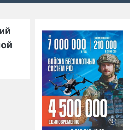
ий
ной