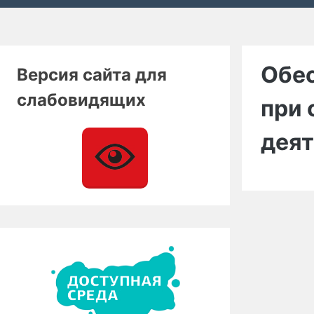
Обес
Версия сайта для
слабовидящих
при 
деят